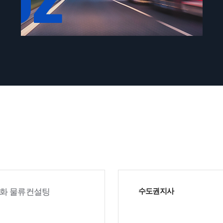
율화 물류컨설팅
수도권지사