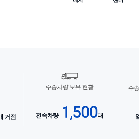
배차
센터
수송차량 보유 현황
수송
1,500
전속차량
대
개 거점