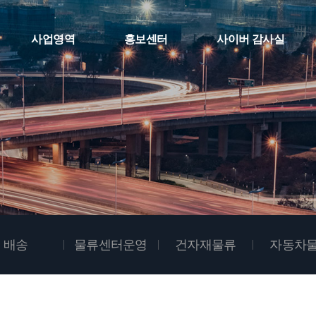
사업영역
홍보센터
사이버 감사실
배송
물류센터운영
건자재물류
자동차